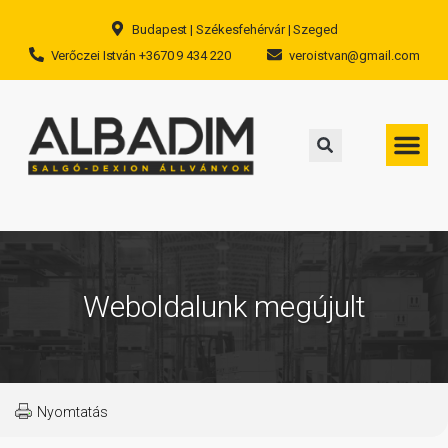
Budapest | Székesfehérvár | Szeged
Verőczei István +3670 9 434 220
veroistvan@gmail.com
Weboldalunk megújult
Nyomtatás