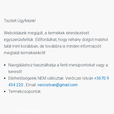
Tisztelt Ügyfelünk!
Weboldalunk megújult, a termékek elrendezését
egyszerűsítettük. Előfordulhat, hogy néhány dolgot máshol
talál mint korábban, de továbbra is minden információt
megtalál termékeinkről!
Navigáláshoz használhatja a fenti menüpontokat vagy a
keresőt
Elérhetőségeink NEM változtak: Verőczei István
+3670 9
434 220
, Email:
veroistvan@gmail.com
Termékcsoportok:
All
Fő Termékcsoport